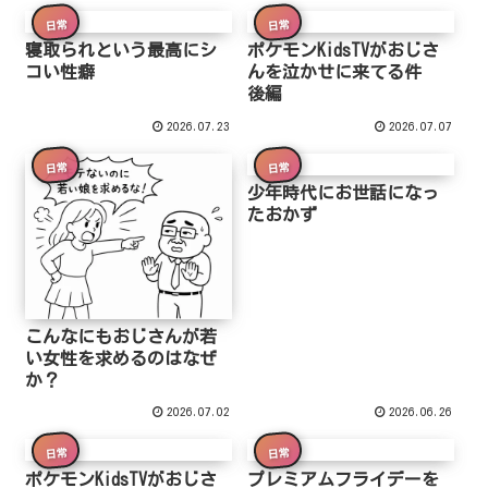
日常
日常
寝取られという最高にシ
ポケモンKidsTVがおじさ
コい性癖
んを泣かせに来てる件
後編
2026.07.23
2026.07.07
日常
日常
少年時代にお世話になっ
たおかず
こんなにもおじさんが若
い女性を求めるのはなぜ
か？
2026.07.02
2026.06.26
日常
日常
ポケモンKidsTVがおじさ
プレミアムフライデーを