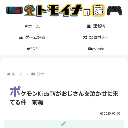
ホーム
連載物
ゲーム評価
記事ガチャ
SNS
youtube
ホーム
日常
ポ
ケモンKidsTVがおじさんを泣かせに来
てる件 前編
2026.06.06