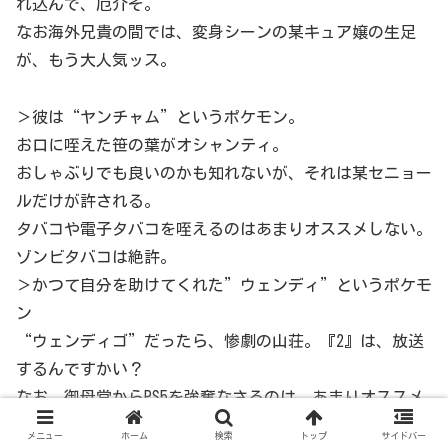
れ込んで、厄介ぞ。
なお海外兄貴の間では、変身シーンの某キュア嬢の生足
が、もう大人気ッス。
＞彼は“ヤンチャム”というポケモン。
お口に咥えた笹の葉がオシャンティ。
おしゃぶりでも良いのかも知れないが、それは某セニョー
ルだけが許される。
タバコや電子タバコを咥えるのはあまりオススメしない。
ゾンビタバコは絶許。
＞かつて自分を助けてくれた”ウェンディ”というポケモ
ン
“ウェンディゴ”だったら、惨劇の山荘。『2』は、放送
するんですかい？
なお。御母堂からPS5を強奪なさるのは、あまりオススメ
しませんぜーっと。
メニュー
ホーム
検索
トップ
サイドバー