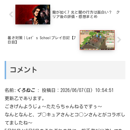
龍が如く7 光と闇の行方は面白い？ ク
リア後の評価・感想まとめ
暑さ対策｜Let’s Schoolプレイ日記【7
日目】
コメント
名前:
くろねこ
:
投稿日：2026/06/07(日) 10:54:51
更新乙であります。
ごきげんようじょ〜たたらちゃんねるですぅ〜
なんとなんと、プ◯キュアさんとコ◯ンさんとがコラボし
てましたね〜