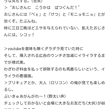
うな気もする。(苦笑)
＞“おじさんに こうかは ばつぐんだ！”
おじさんには「ぺぇ」と「けつ」と「モニョモニョ」とが
効くぞ。たぶんね。
特に三日三晩ほどエサを与えられていない、飢えたおじさ
んには。シコッ！
＞youtubeを意味も無くダラダラ見ていた時に
そして、挿入される広告のウンチさ加減にイライラするま
でが様式美。
わざわざ料金を払って排除するのも馬鹿らしいという、イ
ライラの悪循環。
＞プリキュアとか、大人（ロリコン）の俺が見ても楽しめ
るし。
ぷいきゅあがんがれ〜！(野太い声)
チェックしておかないと会場に大きなお友だち(大供)が紛