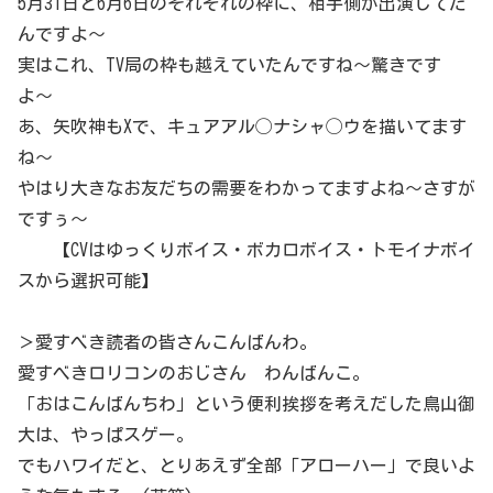
5月31日と6月6日のそれぞれの枠に、相手側が出演してた
んですよ〜
実はこれ、TV局の枠も越えていたんですね〜驚きです
よ〜
あ、矢吹神もXで、キュアアル◯ナシャ◯ウを描いてます
ね〜
やはり大きなお友だちの需要をわかってますよね〜さすが
ですぅ〜
【CVはゆっくりボイス・ボカロボイス・トモイナボイ
スから選択可能】
＞愛すべき読者の皆さんこんばんわ。
愛すべきロリコンのおじさん わんばんこ。
「おはこんばんちわ」という便利挨拶を考えだした鳥山御
大は、やっぱスゲー。
でもハワイだと、とりあえず全部「アローハー」で良いよ