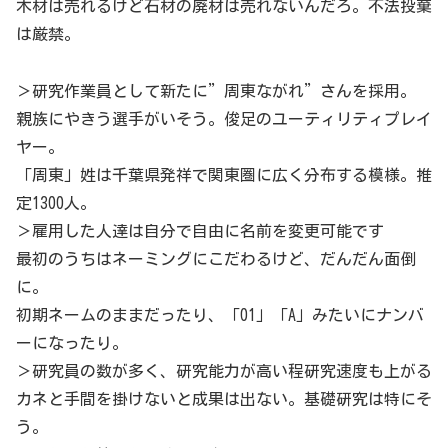
木材は売れるけど石材の廃材は売れないんだろ。不法投棄
は厳禁。
＞研究作業員として新たに”周東ながれ”さんを採用。
親族にやきう選手がいそう。俊足のユーティリティプレイ
ヤー。
「周東」姓は千葉県発祥で関東圏に広く分布する模様。推
定1300人。
＞雇用した人達は自分で自由に名前を変更可能です
最初のうちはネーミングにこだわるけど、だんだん面倒
に。
初期ネームのままだったり、「01」「A」みたいにナンバ
ーになったり。
＞研究員の数が多く、研究能力が高い程研究速度も上がる
カネと手間を掛けないと成果は出ない。基礎研究は特にそ
う。