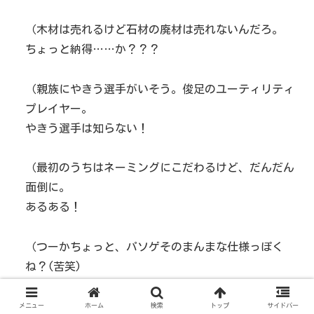
（木材は売れるけど石材の廃材は売れないんだろ。
ちょっと納得……か？？？
（親族にやきう選手がいそう。俊足のユーティリティ
プレイヤー。
やきう選手は知らない！
（最初のうちはネーミングにこだわるけど、だんだん
面倒に。
あるある！
（つーかちょっと、パソゲそのまんまな仕様っぽく
ね？(苦笑)
昨今のトレンドやね。
ハリポタもそうだし。
メニュー
ホーム
検索
トップ
サイドバー