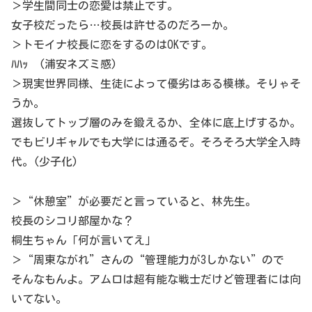
＞学生間同士の恋愛は禁止です。
女子校だったら…校長は許せるのだろーか。
＞トモイナ校長に恋をするのはOKです。
ﾊﾊｯ (浦安ネズミ感)
＞現実世界同様、生徒によって優劣はある模様。そりゃそ
うか。
選抜してトップ層のみを鍛えるか、全体に底上げするか。
でもビリギャルでも大学には通るぞ。そろそろ大学全入時
代。(少子化)
＞“休憩室”が必要だと言っていると、林先生。
校長のシコリ部屋かな？
桐生ちゃん「何が言いてえ」
＞“周東ながれ”さんの“管理能力が3しかない”ので
そんなもんよ。アムロは超有能な戦士だけど管理者には向
いてない。