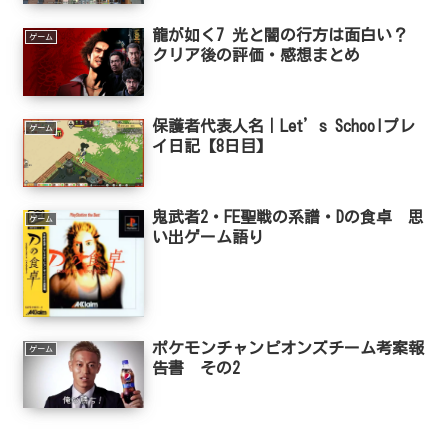
龍が如く7 光と闇の行方は面白い？
ゲーム
クリア後の評価・感想まとめ
保護者代表人名｜Let’s Schoolプレ
ゲーム
イ日記【8日目】
鬼武者2・FE聖戦の系譜・Dの食卓 思
ゲーム
い出ゲーム語り
ポケモンチャンピオンズチーム考案報
ゲーム
告書 その2