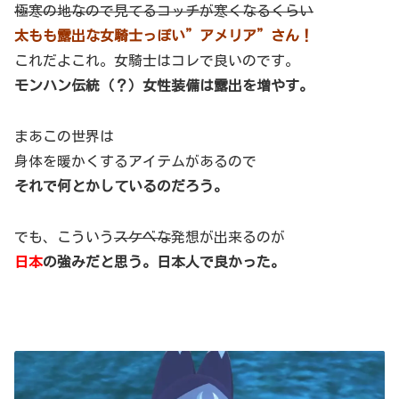
極寒の地なので見てるコッチが寒くなるくらい
太もも露出な女騎士っぽい”アメリア”さん！
これだよこれ。女騎士はコレで良いのです。
モンハン伝統（？）女性装備は露出を増やす。
まあこの世界は
身体を暖かくするアイテムがあるので
それで何とかしているのだろう。
でも、こういう
スケベな
発想が出来るのが
日本
の強みだと思う。日本人で良かった。