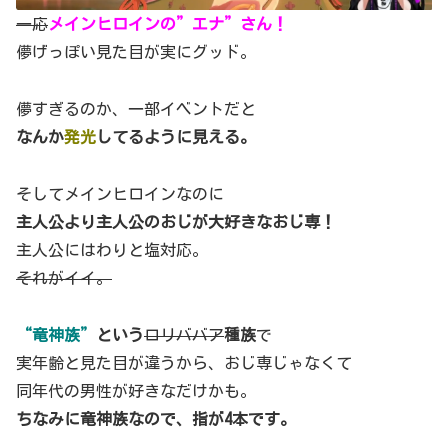
一応
メインヒロインの”エナ”さん！
儚げっぽい見た目が実にグッド。
儚すぎるのか、一部イベントだと
なんか
発光
してるように見える。
そしてメインヒロインなのに
主人公より主人公のおじが大好きなおじ専！
主人公にはわりと塩対応。
それがイイ。
“竜神族”
という
ロリババア
種族
で
実年齢と見た目が違うから、おじ専じゃなくて
同年代の男性が好きなだけかも。
ちなみに竜神族なので、指が4本です。