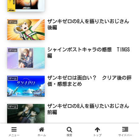
ザンキゼロの8人を語りたいおじさん
ゲーム
後編
シャインポストキャラの感想 TINGS
ゲーム
編
ザンキゼロは面白い？ クリア後の評
ゲーム
価・感想まとめ
ザンキゼロの8人を語りたいおじさん
ゲーム
前編
夢のガチャゲー”Wikipedia
メニュー
ホーム
検索
トップ
サイドバー
ゲーム