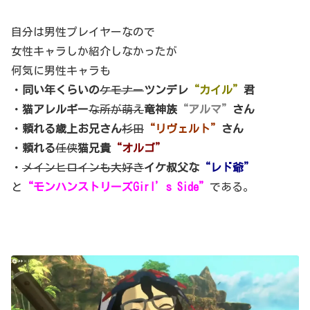
自分は男性プレイヤーなので
女性キャラしか紹介しなかったが
何気に男性キャラも
・
同い年くらいの
ケモナー
ツンデレ
“カイル”
君
・
猫アレルギー
な所が萌え
竜神族
“アルマ”
さん
・
頼れる歳上お兄さん
杉田
“リヴェルト”
さん
・
頼れる
任侠
猫兄貴
“オルゴ”
・
メインヒロインも大好き
イケ叔父な
“レド爺”
と
“モンハンストリーズGirl’s Side”
である。