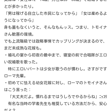
とが多かったり。
「男は稼げる自立した市民になってから」「女は産めるよ
うになってから」
身も蓋もなくいうと、そんなもんッス。つまり、トモイナ
さん歓喜の環境。
でも上流階級では政略事情でカップリングが決まるので、
まだ未成熟な花嫁も。
・婚礼の宴から初夜の最中まで、寝室の前で合唱隊がエロ
い祝婚歌を歌った。
特にエロいパートは少女が歌うのが慣わし。さすがです
ローマ先輩。
・初めてに怯える幼女花嫁に対し、ローマのトモイナさん
はこう言った：
「大丈夫だよ。慣れるまではうしろでやるからね」ﾆｯｺﾘ
有名な当時の学者先生も推奨している方法だから、安心
だよ？