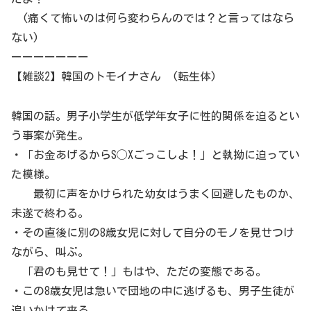
(痛くて怖いのは何ら変わらんのでは？と言ってはなら
ない)
ーーーーーーー
【雑談2】韓国のトモイナさん (転生体)
韓国の話。男子小学生が低学年女子に性的関係を迫るとい
う事案が発生。
・「お金あげるからS◯Xごっこしよ！」と執拗に迫ってい
た模様。
最初に声をかけられた幼女はうまく回避したものか、
未遂で終わる。
・その直後に別の8歳女児に対して自分のモノを見せつけ
ながら、叫ぶ。
「君のも見せて！」もはや、ただの変態である。
・この8歳女児は急いで団地の中に逃げるも、男子生徒が
追いかけて来る。