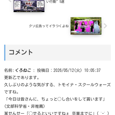
い行動”5選
クソ広告ってイラつくよね
コメント
名前:
くろねこ
:
投稿日：2026/05/12(火) 10:05:37
更新乙であります。
久しぶりのような気がする、トモイナ・スクールウォーズ
ですね。
「今日は皆さんに、ちょっと◯し合いをして貰います」
(文部科学省・非推薦)
某せんせー「◯せるといいですねぇ 卒業までに」( ˙-˙ )