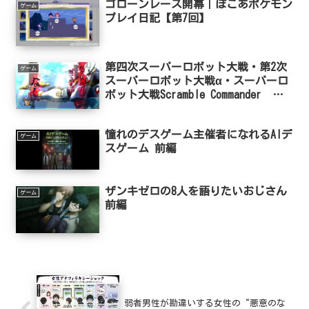
ゴローンレース開幕｜ぽこあポケモン
ゲーム
プレイ日記【第7回】
第四次スーパーロボット大戦・第2次
ゲーム
スーパーロボット大戦α・スーパーロ
ボット大戦Scramble Commander 思
い出ゲーム語り
憧れのデスゲーム主催者になれるAIデ
ゲーム
スゲーム 前編
ザンキゼロの8人を語りたいおじさん
ゲーム
前編
弱者男性が勘違いする女性の“悪意のな