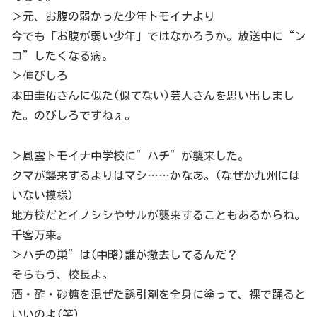
＞元、お腹の弱かった少年トモイナより
今でも「お腹が弱い少年」ではなかろうか。放送中に“ン
コ”したくなる病。
＞伸びしろ
本田圭佑さんに似た(似てない)芸人さんを思い出しまし
た。のびしろですねぇ。
＞風雲トモイナ中学校に”ハチ”が襲来した。
クマが襲来するよりはマシ……かなあ。(なぜか九州には
いない模様)
地方校だとイノシシやサルが襲来することもあるからね。
千客万来。
＞ハチの巣”は(中略)誰が撤去してるんだ？
そらもう、校長よ。
酒・酢・砂糖を混ぜた誘引剤を全身に塗って、裸で踊ると
いいのよ(笑)