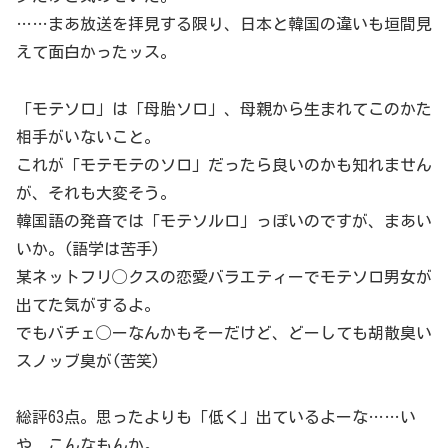
……まあ放送を拝見する限り、日本と韓国の違いも垣間見
えて面白かったッス。
「モテソロ」は「母胎ソロ」、母親から生まれてこのかた
相手がいないこと。
これが「モテモテのソロ」だったら良いのかも知れません
が、それも大変そう。
韓国語の発音では「モテソルロ」っぽいのですが、まあい
いか。(語学は苦手)
某ネットフリ◯クスの恋愛バラエティーでモテソロ男女が
出てた気がするよ。
でもバチェ◯ーなんかもそーだけど、どーしても胡散臭い
スノッブ臭が(苦笑)
総評63点。思ったよりも「低く」出ているよーな……い
や、こんなもんか。