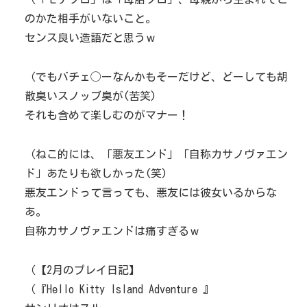
のかた相手がいないこと。
センス良い造語だと思うｗ
（でもバチェ◯ーなんかもそーだけど、どーしても胡
散臭いスノッブ臭が(苦笑)
それも含めて楽しむのがマナー！
（ねこ的には、「悪友エンド」「自称カサノヴァエン
ド」あたりも欲しかった(笑)
悪友エンドって言っても、悪友には彼女いるからな
あ。
自称カサノヴァエンドは痛すぎるｗ
（【2月のプレイ日記】
（『Hello Kitty Island Adventure 』