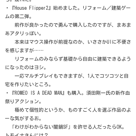
・『House Flipper2』始めました。リフォーム／建築ゲー
ムの第二弾。
前作が良かったので勇んで購入したのですが、まあま
あアタリっぽい。
本来はマウス操作が前提なのか、いささかUIに不便さ
を感じますが……
リフォームのみならず基礎から自由に建築できるよう
になったのはヨシ。
一応マルチプレイもできますが、1人でコツコツと自
宅を作りたいところ。
・『ROMEO IS A DEAD MAN』も購入。須田剛一氏の新作血
祭りアクション。
極めて個性的というか、ものすごく人を選ぶ作品のよ
ーな気がするお。
「わけがわからない闇鍋SF」を許せる人だったらOK。
トモイナさんには？