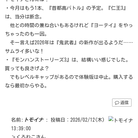
・今月はもう1本、『首都高バトル』の予定。『仁王3』
は、当分は断念。
他との時間の兼ね合いもあるけれど『ヨーテイ』をやっ
ちゃったのも一因。
そー言えば2026年は『鬼武者』の新作が出るようだ……
サムライ多いな！
・『モンハンストーリーズ3』は、結構いい感じでした。
買っても良さげよ？
でもレベルキャップがあるので体験版は中止。購入する
なら最初からやる。
返信
名前:
トモイナ
:
投稿日：2026/02/12(木)
13:39:00
＞くろねこさん