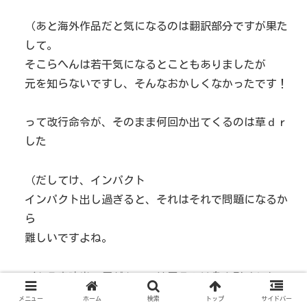
（あと海外作品だと気になるのは翻訳部分ですが果た
して。
そこらへんは若干気になるとこともありましたが
元を知らないですし、そんなおかしくなかったです！
って改行命令が、そのまま何回か出てくるのは草ｄｒ
した
（だしてけ、インパクト
インパクト出し過ぎると、それはそれで問題になるか
ら
難しいですよね。
（ある意味当て馬があって結局そこは身を引くとかっ
て王道ではあるので。
メニュー
ホーム
検索
トップ
サイドバー