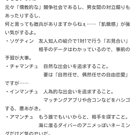
元々「儒教的な」競争社会であるし、男女間の対立煽りも
あったりするし、
何と言っても徴兵がありますからねぇ……「飢餓感」が強
い気がするよ。
・ソゲティン 友人知人の紹介で1対1で行う「お見合い」
相手のデータはわかっているので、事前の
予習が大事。
・チャマンチュ 自然な出会いを追求すること。
要は「自然任せ、偶然任せの自由恋愛」
ですが……
・インマンチュ 人為的な出会いを追求すること。
マッチングアプリや合コンなどをハシゴ
する、悪あがき。
・アマンチュ もう誰でもいいからと、相手を探すこと。
海に潜るダイバーのアニメっぽいネーミン
グだけど気のせいだ。