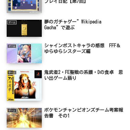
プレイ日記【第7回】
夢のガチャゲー”Wikipedia
ゲーム
Gacha”で遊ぶ
シャインポストキャラの感想 FFF＆
ゲーム
ゆらゆらシスターズ編
鬼武者2・FE聖戦の系譜・Dの食卓 思
ゲーム
い出ゲーム語り
ポケモンチャンピオンズチーム考案報
ゲーム
告書 その1