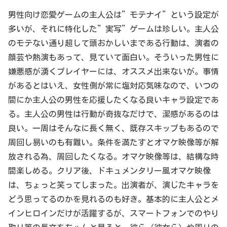
男性向け恋愛ゲームの主人公は”モテナイ”という設定が
多いが、それに特化した”実写”ゲームは珍しい。主人公
のモテない通り超して頭おかしいまである行動は、演者の
顔芸や熱演もあって、見ていて面白い。そういった男性に
嫌悪感が湧くプレイヤーには、オススメ出来ないが。事情
があるとはいえ、女性側が常に塩対応気味なので、いつの
間にか主人公の男性を応援したくなる良いキャラ設定であ
る。主人公の男性は行動が奇抜なだけで、潔感があるのは
良い。一周はそんなに長く無く、既存スキップもあるので
周回し易いのも有難い。条件を満たすとオマケ映像等が解
放される為、周回したくなる。オマケ映像等は、結構な時
間楽しめる。クリア後、ドキュメンタリー風オマケ映像
は、ちょっと笑ってしまった。出演者が、演じたキャラを
どう思ってるのかを見れるのも好き。基本的に主人公とメ
インヒロインだけが活躍するが、スマートフォンでのやり