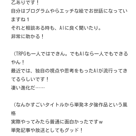
乙ありです！
自分はプログラムやらエッチな絵でお世話になってい
ますね１
それと相談ある時も、AIに良く聞いたり。
非常に助かる！
（TRPGも一人ではできん。でもAIなら一人でもできる
やん！
最近では、独自の視点や思考をもったAIが流行ってき
てるらしいです！
凄い進化だ……
（なんかすごいタイトルから単発ネタ強作品という風
格
実際やってみたら普通に面白かったですｗ
単発記事や放送としてもグッド！