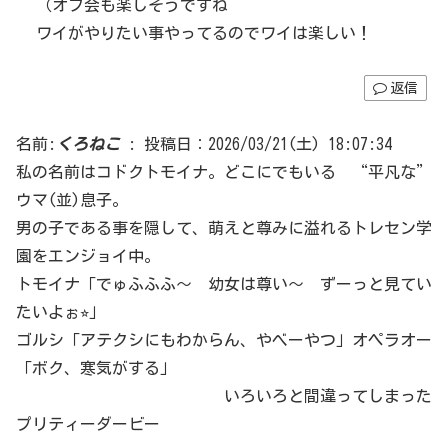
（オフ会も楽しそうですね
ワイがやりたい事やってるのでワイは楽しい！
返信
名前:
くろねこ
:
投稿日：2026/03/21(土) 18:07:34
私の名前はコドクトモイナ。どこにでもいる “平凡な”
ウマ(並)息子。
男の子である事を隠して、萌えと尊みに溢れるトレセン学
園をエンジョイ中。
トモイナ「でゅふふふ〜 幼女は尊い〜 ずーっと見てい
たいよぉ⭐︎」
ゴルシ「アテクシにもわからん、やべーやつ」オペラオー
「ボク、寒気がする」
いろいろと間違ってしまった
プリティーダービー