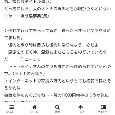
ね。微妙なタイトル違い。
どっちにしろ、大のオトナの野郎どもが咽び泣くというわ
けか……漂う淫夢臭(笑)
＞連れて行ってもらってる間、後ろからずっとケツを眺め
てました。
怪物と戦う時は自らも怪物にならぬよう、心せよ
深淵をのぞく時、深淵もまたこちらをのぞいているの
だ F.ニーチェ
……トモイナさんのケツも誰かから眺められているんや
で。(ツナギの青年？)
＞インターネットで家賃３万円というとても格安で良さそ
うな物件
事故物件もあるだでね……隣の14000円物件のほうが気に
なりますが(苦笑)
＞「キャストへの性的質問禁止」っという、謎の項目が。
メニュー
ホーム
検索
トップ
サイドバー