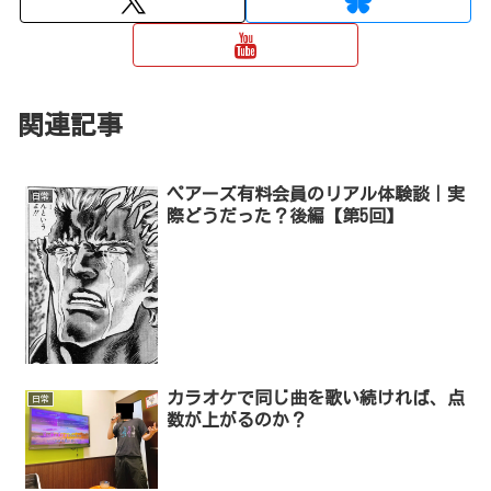
関連記事
ペアーズ有料会員のリアル体験談｜実
日常
際どうだった？後編【第5回】
カラオケで同じ曲を歌い続ければ、点
日常
数が上がるのか？