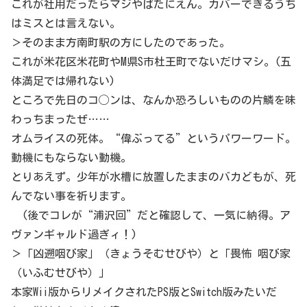
これが社用だったらマジやばたにえん。カバーできるうち
はミスとは言えない。
＞そのまま方南町駅の方にしたのであった。
これが米花区米花町やM県S市杜王町でないだけマシ。(五
体満足では帰れない)
ところで先日のコ◯ンは、なんか恐ろしいものの片鱗を味
わっちまったぜ……
オムライスの死体。“偉ぶってる”というパワーワード。
動機にもならない動機。
とりあえず。少年が水槽に放置したままのバカどもが、死
んでない事を祈ります。
(後でコレが“浦沢回”だと確認して、一気に納得。ア
ヴァンギャルド過ぎィ！)
＞「凶遡咽び家」（きょうそむせびや）と「畏怖 咽び家
（いふむせびや）」
本家Wii版からリメイクされたPS版とSwitch版みたいだ