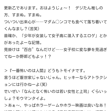
更新乙であります。おはようじょ〜！ デジたん推しの
方、すまぬ。すまぬ。
ついつい出来心が……マダム◯ンコでも食べて落ち着いて
くんなまし？(苦笑)
昔確か、「少年が女装して女子高に潜入するエロゲ」とか
があったよーな記憶。
見掛けは“百合”なんだけど……女子校に変な夢を見過ぎ
てねーか野郎どもよッ！？
＞『一番怖いのは人間』どうもトモイナです。
言うほど厭世家じゃないじゃん。ヒッキーならアトラクシ
ョンには行かねーよ(笑)
せいぜい「なんとなく怖いのは若い女性と上司」ぐらいっ
しょ？モウマンタイよ。
＞あぁ～、やっぱホラーゲームやホラー映画は良いなあ！