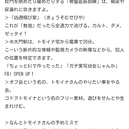
校門を閉めたり緩めたりする「骨盤底筋訓練」は、頻尿や
尿漏れに効きますよ。
＞「凶遡咽び家」（きょうそむせびや）
これが「教祖」だったら全速力で逃げる。カルト、ダメ、
ゼッタイ！
＞※大門駅は、トモイナ宅から電車で20分。
こーいう断片的な情報や監視カメラの映像などから、犯人
の位置を特定できます。
「ちょっとAIで作ったった」「ガチ実写幼女じゃんか」
FBI OPEN UP！
＞オフ会という名の、トモイナさんのやりたい事をやる
会。
コドクトモイナという名のフリー素材。遊びをせんとや生
まれけむ。
＞なんとトモイナさんの予約ミスで