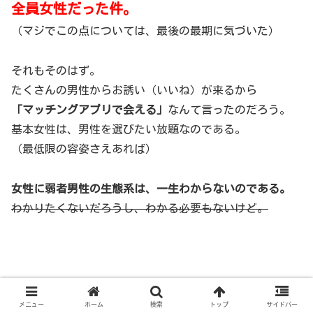
全員女性だった件。
（マジでこの点については、最後の最期に気づいた）
それもそのはず。
たくさんの男性からお誘い（いいね）が来るから
「マッチングアプリで会える」
なんて言ったのだろう。
基本女性は、男性を選びたい放題なのである。
（最低限の容姿さえあれば）
女性に弱者男性の生態系は、一生わからないのである。
わかりたくないだろうし、わかる必要もないけど。
ただ、彼女たちからすれば
メニュー
ホーム
検索
トップ
サイドバー
マッチングアプリは本当に異性と出会える物なので