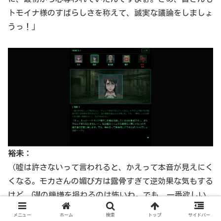
トモイナ様のすばらしさを称えて、誠実な議論をしましょ
うっ！」
裕未：
（嘘は許さないって言われると、かえって本音が見えにく
くなる。モカさんの媚び方は露骨すぎて逆効果な気もする
けど、GMの機嫌を損ねるのは怖いわ。でも、一番欲しい
のは誰かを冷静に見極めないと、私が消される）
メニュー
ホーム
検索
トップ
サイドバー